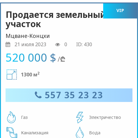
VIP
Продается земельный
участок
Мцване-Концхи
21 июля 2023
0
ID: 430
520 000 $
/
₾
2
1300 м
557 35 23 23
Газ
Электричество
Канализация
Вода