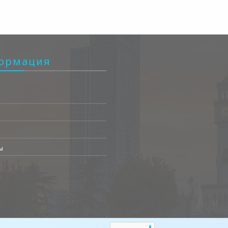
ормация
ы