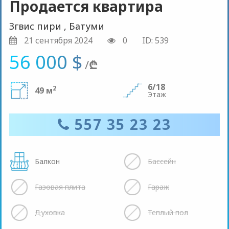
Продается квартира
Згвис пири , Батуми
21 сентября 2024
0
ID: 539
56 000 $
/
₾
6/18
2
49 м
Этаж
557 35 23 23
Балкон
Бассейн
Газовая плита
Гараж
Духовка
Теплый пол