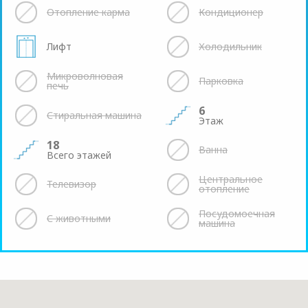
Отопление карма
Кондиционер
Лифт
Холодильник
Микроволновая
Парковка
печь
6
Стиральная машина
Этаж
18
Ванна
Всего этажей
Центральное
Телевизор
отопление
Посудомоечная
С животными
машина