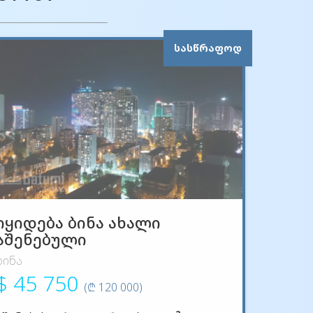
ᲡᲐᲡᲬᲠᲐᲤᲝᲓ
იყიდება ბინა ახალი
აშენებული
ბინა
$ 45 750
(₾ 120 000)