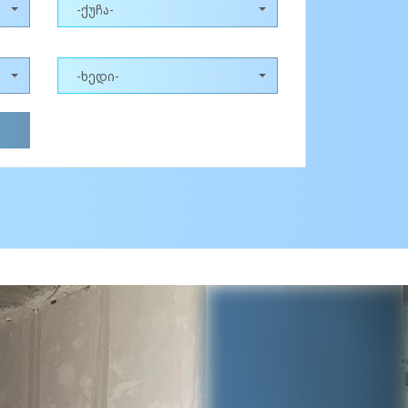
-ქუჩა-
-ხედი-