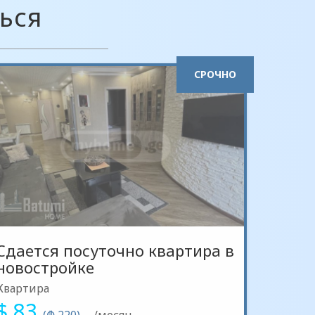
ься
СРОЧНО
Сдается посуточно квартира в
новостройке
Квартира
$ 83
(₾ 220)
/месяц