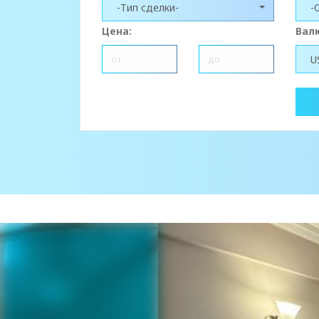
-Тип сделки-
-
Цена:
Вал
U