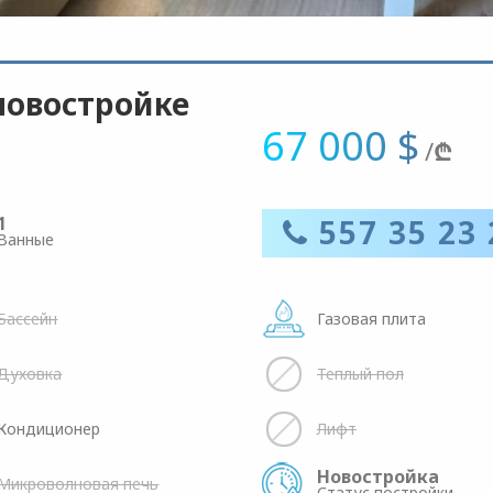
новостройке
67 000 $
/
₾
1
557 35 23 
Ванные
Бассейн
Газовая плита
Духовка
Теплый пол
Кондиционер
Лифт
Новостройка
Микроволновая печь
Статус постройки