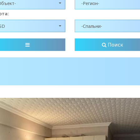
Объект-
-Регион-
юта:
SD
-Спальни-
Поиск