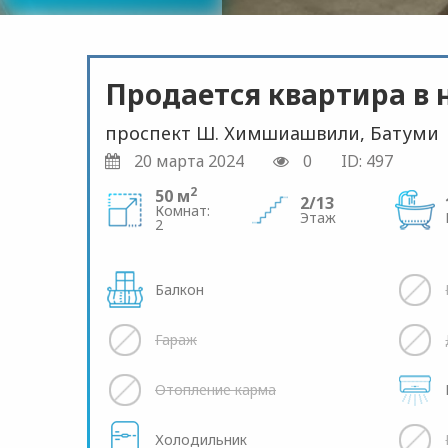
Продается квартира в 
проспект Ш. Химшиашвили, Батуми
20 марта 2024
0
ID: 497
2
50 м
2/13
Комнат:
Этаж
2
Балкон
Гараж
Отопление карма
Холодильник