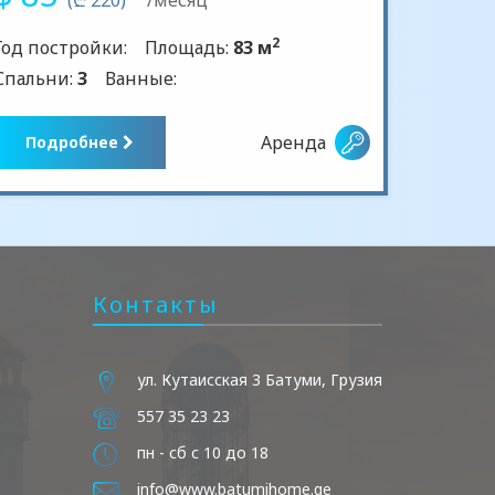
2
Год постройки:
Площадь:
83 м
Спальни:
3
Ванные:
Аренда
Подробнее
Контакты
ул. Кутаисская 3 Батуми, Грузия
557 35 23 23
пн - сб с 10 до 18
info@www.batumihome.ge