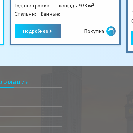
2
Год постройки:
Площадь:
973 м
Спальни:
Ванные:
Покупка
Подробнее
ормация
ы