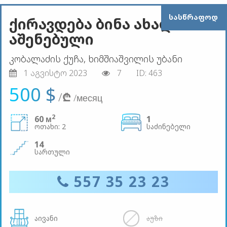
ᲡᲐᲡᲬᲠᲐᲤᲝᲓ
ქირავდება ბინა ახალი
აშენებული
კობალაძის ქუჩა, ხიმშიაშვილის უბანი
1 აგვისტო 2023
7
ID: 463
500 $
/
₾
/месяц
2
60 м
1
ოთახი: 2
საძინებელი
14
სართული
557 35 23 23
აივანი
აუზი