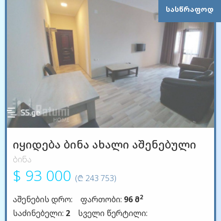
ᲡᲐᲡᲬᲠᲐᲤᲝᲓ
იყიდება ბინა ახალი აშენებული
ბინა
$ 93 000
(₾ 243 753)
2
აშენების დრო:
ფართობი:
96 მ
საძინებელი:
2
სველი წერტილი: