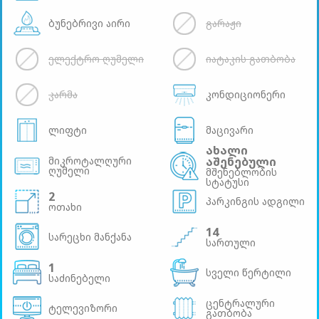
ბუნებრივი აირი
გარაჟი
ელექტრო ღუმელი
იატაკის გათბობა
კარმა
კონდიციონერი
ლიფტი
მაცივარი
ახალი
მიკროტალღური
აშენებული
ღუმელი
მშენებლობის
სტატუსი
2
პარკინგის ადგილი
ოთახი
14
სარეცხი მანქანა
სართული
1
სველი წერტილი
საძინებელი
ცენტრალური
ტელევიზორი
გათბობა