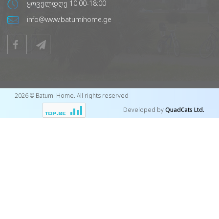
ყოველდღე 10:00-18:00
info@www.batumihome.ge
2026 © Batumi Home. All rights reserved
Developed by
QuadCats Ltd.