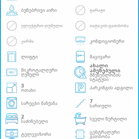
ბუნებრივი აირი
გარაჟი
ელექტრო ღუმელი
იატაკის გათბობა
კარმა
კონდიციონერი
ლიფტი
მაცივარი
ახალი
მიკროტალღური
აშენებული
ღუმელი
მშენებლობის
სტატუსი
3
პარკინგის ადგილი
ოთახი
7
სარეცხი მანქანა
სართული
2
სველი წერტილი
საძინებელი
ცენტრალური
ტელევიზორი
გათბობა