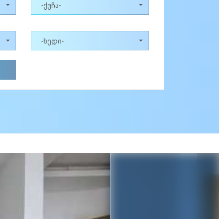
-ქუჩა-
-ხედი-