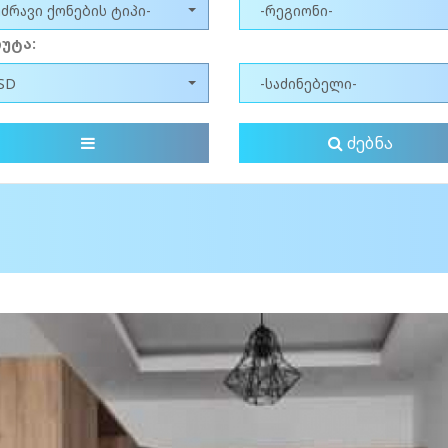
უძრავი ქონების ტიპი-
-რეგიონი-
უტა:
SD
-საძინებელი-
ძებნა