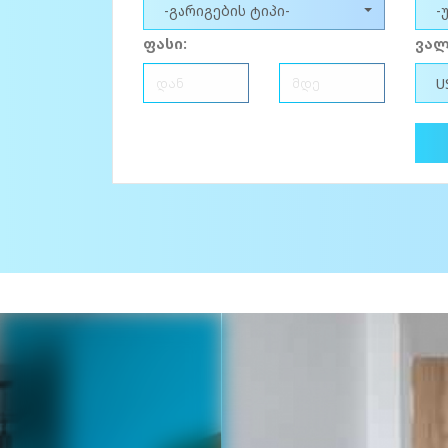
-გარიგების ტიპი-
-
ფასი:
ვალ
U