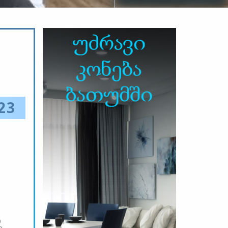
23
ი
ი