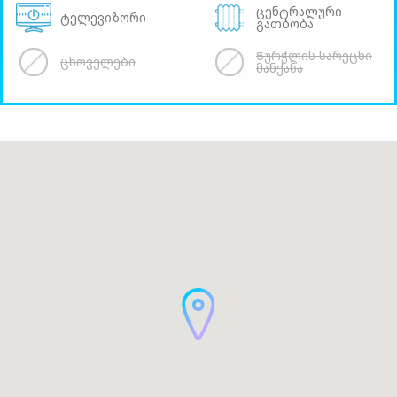
ცენტრალური
ტელევიზორი
გათბობა
Ჭურჭლის სარეცხი
ცხოველები
მანქანა