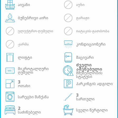
აივანი
აუზი
ბუნებრივი აირი
გარაჟი
ელექტრო ღუმელი
იატაკის გათბობა
კარმა
კონდიციონერი
ლიფტი
მაცივარი
ძველი
მიკროტალღური
აშენებული
ღუმელი
მშენებლობის
სტატუსი
3
პარკინგის ადგილი
ოთახი
3
სარეცხი მანქანა
სართული
2
სველი წერტილი
საძინებელი