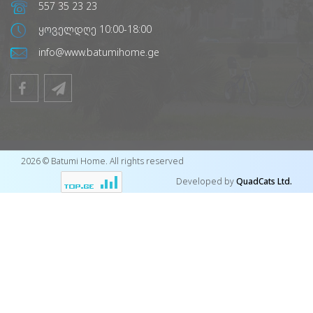
557 35 23 23
ყოველდღე 10:00-18:00
info@www.batumihome.ge
2026 © Batumi Home. All rights reserved
Developed by
QuadCats Ltd.