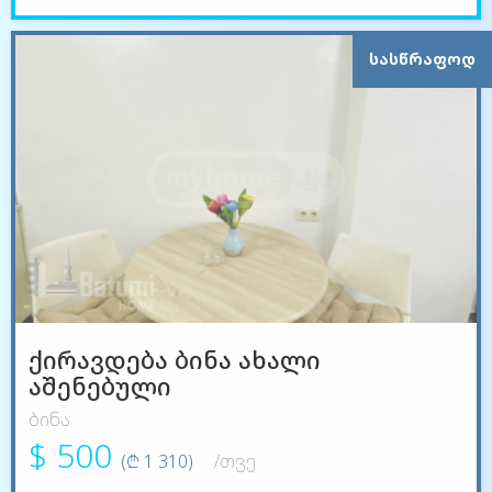
ᲡᲐᲡᲬᲠᲐᲤᲝᲓ
ქირავდება ბინა ახალი
აშენებული
ბინა
$ 500
(₾ 1 310)
/თვე