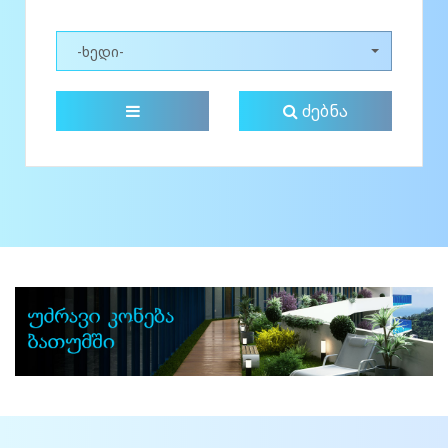
-ხედი-
ძებნა